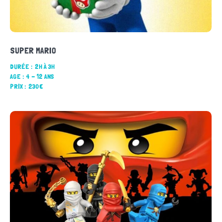
SUPER MARIO
DURÉE :
2H À 3H
AGE :
4 - 12 ANS
PRIX :
230€