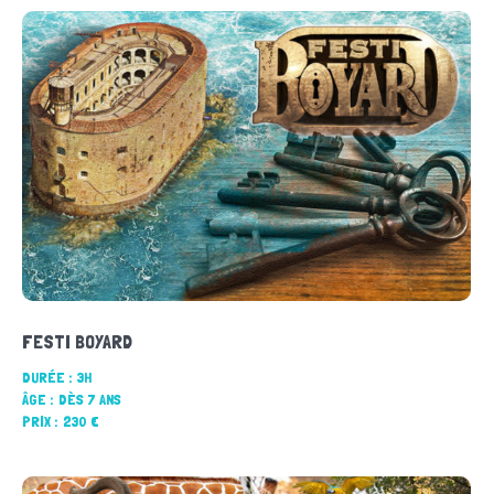
FESTI BOYARD
DURÉE :
3H
ÂGE :
DÈS 7 ANS
PRIX :
230 €