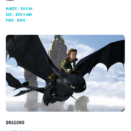
DURÉE :
2H À 3H
ÂGE :
DÈS 4 ANS
PRIX :
230€
DRAGONS