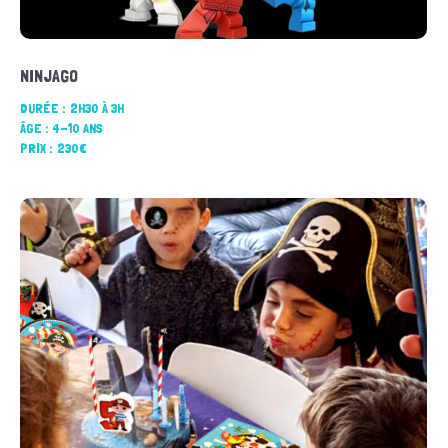
NINJAGO
DURÉE :
2H30 À 3H
ÂGE :
4-10 ANS
PRIX :
230€