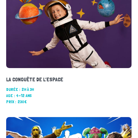
LA CONQUÊTE DE L’ESPACE
DURÉE :
2H À 3H
AGE :
4-12 ANS
PRIX :
230€