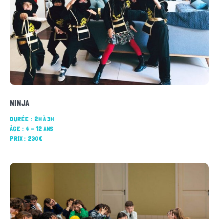
NINJA
DURÉE :
2H À 3H
ÂGE :
4 - 12 ANS
PRIX :
230€