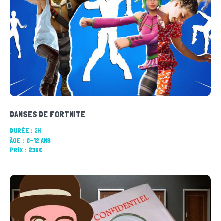
DANSES DE FORTNITE
DURÉE :
3H
ÂGE :
6-12 ANS
PRIX :
230€