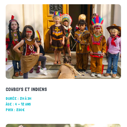
COWBOYS ET INDIENS
DURÉE :
2H À 3H
ÂGE :
4 - 12 ANS
PRIX :
230€