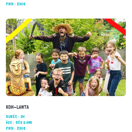
PRIX :
230€
KOH-LANTA
DURÉE :
3H
ÂGE :
DÈS 6 ANS
PRIX :
230€