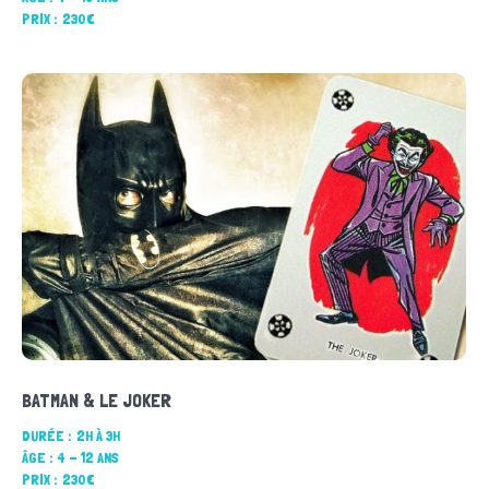
PRIX :
230€
BATMAN & LE JOKER
DURÉE :
2H À 3H
ÂGE :
4 - 12 ANS
PRIX :
230€