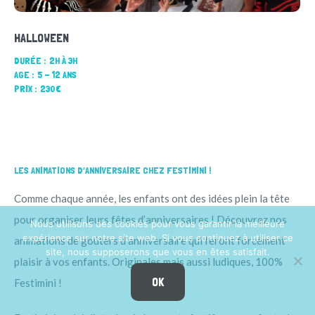
HALLOWEEN
DURÉE :
2H À 3H
AGE :
5 - 12 ANS
PRIX :
230€
LES ANIMATIONS D’ANNIVERSAIRE CHEZ FESTIMINI !
Comme chaque année, les enfants ont des idées plein la tête
pour organiser leurs fêtes d’anniversaires ! Découvrez nos
Nous utilisons des cookies pour vous garantir la meilleure
expérience sur notre site web. Si vous continuez à utiliser ce
animations de goûters d’anniversaire qui feront forcément
site, nous supposerons que vous en êtes satisfait.
plaisir à vos enfants. Originales mais aussi ludiques, 100%
OK
Festimini !