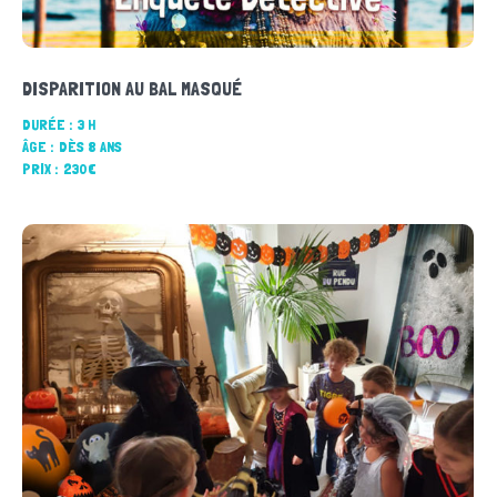
DISPARITION AU BAL MASQUÉ
DURÉE :
3 H
ÂGE :
DÈS 8 ANS
PRIX :
230€