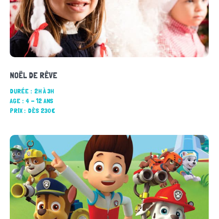
NOËL DE RÊVE
DURÉE :
2H À 3H
AGE :
4 - 12 ANS
PRIX :
DÈS 230€