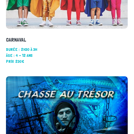
CARNAVAL
DURÉE :
2H30 À 3H
ÂGE :
4 - 12 ANS
PRIX
230€