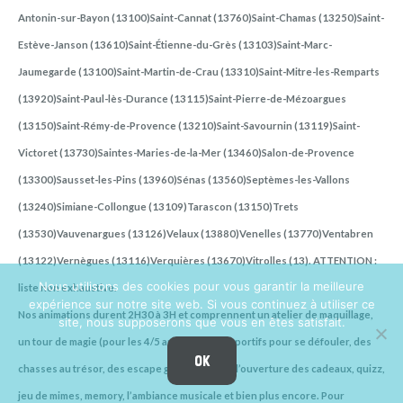
Antonin-sur-Bayon (13100)Saint-Cannat (13760)Saint-Chamas (13250)Saint-
Estève-Janson (13610)Saint-Étienne-du-Grès (13103)Saint-Marc-
Jaumegarde (13100)Saint-Martin-de-Crau (13310)Saint-Mitre-les-Remparts
(13920)Saint-Paul-lès-Durance (13115)Saint-Pierre-de-Mézoargues
(13150)Saint-Rémy-de-Provence (13210)Saint-Savournin (13119)Saint-
Victoret (13730)Saintes-Maries-de-la-Mer (13460)Salon-de-Provence
(13300)Sausset-les-Pins (13960)Sénas (13560)Septèmes-les-Vallons
(13240)Simiane-Collongue (13109)Tarascon (13150)Trets
(13530)Vauvenargues (13126)Velaux (13880)Venelles (13770)Ventabren
(13122)Vernègues (13116)Verquières (13670)Vitrolles (13). ATTENTION :
Nous utilisons des cookies pour vous garantir la meilleure
liste non exhaustive.
expérience sur notre site web. Si vous continuez à utiliser ce
Nos animations durent 2H30 à 3H et comprennent un atelier de maquillage,
site, nous supposerons que vous en êtes satisfait.
un tour de magie (pour les 4/5 ans), des jeux sportifs pour se défouler, des
OK
chasses au trésor, des escape game, le jeu de l’ouverture des cadeaux, quizz,
jeu de mimes, memory, l’ambiance musicale et bien plus encore. Pour