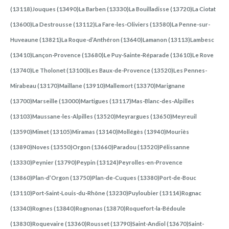
(13118)Jouques (13490)La Barben (13330)La Bouilladisse (13720)La Ciotat
(13600)La Destrousse (13112)La Fare-les-Oliviers (13580)La Penne-sur-
Huveaune (13821)La Roque-d’Anthéron (13640)Lamanon (13113)Lambesc
(13410)Lançon-Provence (13680)Le Puy-Sainte-Réparade (13610)Le Rove
(13740)Le Tholonet (13100)Les Baux-de-Provence (13520)Les Pennes-
Mirabeau (13170)Maillane (13910)Mallemort (13370)Marignane
(13700)Marseille (13000)Martigues (13117)Mas-Blanc-des-Alpilles
(13103)Maussane-les-Alpilles (13520)Meyrargues (13650)Meyreuil
(13590)Mimet (13105)Miramas (13140)Mollégès (13940)Mouriès
(13890)Noves (13550)Orgon (13660)Paradou (13520)Pélissanne
(13330)Peynier (13790)Peypin (13124)Peyrolles-en-Provence
(13860)Plan-d’Orgon (13750)Plan-de-Cuques (13380)Port-de-Bouc
(13110)Port-Saint-Louis-du-Rhône (13230)Puyloubier (13114)Rognac
(13340)Rognes (13840)Rognonas (13870)Roquefort-la-Bédoule
(13830)Roquevaire (13360)Rousset (13790)Saint-Andiol (13670)Saint-