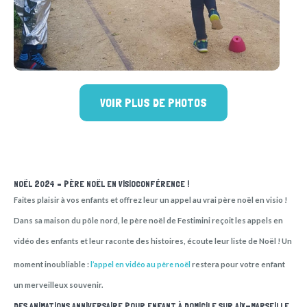
VOIR PLUS DE PHOTOS
NOËL 2024 – PÈRE NOËL EN VISIOCONFÉRENCE !
Faites plaisir à vos enfants et offrez leur un appel au vrai père noël en visio !
Dans sa maison du pôle nord, le père noël de Festimini reçoit les appels en
vidéo des enfants et leur raconte des histoires, écoute leur liste de Noël ! Un
moment inoubliable :
l’appel en vidéo au père noël
restera pour votre enfant
un merveilleux souvenir.
DES ANIMATIONS ANNIVERSAIRE POUR ENFANT À DOMICILE SUR AIX-MARSEILLE,