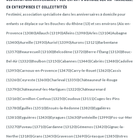
EN ENTREPRISES ET COLLECTIVITÉS
Festimini, association spécialisée dans les anniversaires à domicile pour
enfants se déplace sur les Bouches-du-Rhône (13) et ses environs (Aix-en-
Provence (13080)Allauch (13190)Alleins (13980)Arles (13104)Aubagne
(13400)Aureille (13930)Auriol (13390)Aurons (13121)Barbentane
(13570)Beaurecueil (13100)Belcodène (13720)Berre-l’Étang (13130)Bouc-
Bel-Air (13320)Boulbon (13150)Cabannes (13440)Cabriès (13480)Cadolive
(13950)Carnoux-en-Provence (13470)Carry-le-Rouet (13620)Cassis
(13260)Ceyreste (13600)Charleval (13350)Châteauneuf-le-Rouge
(13790)Châteauneuf-les-Martigues (13220)Châteaurenard
(13160)Cornillon-Confoux (13250)Coudoux (13111)Cuges-les-Pins
(13780)Éguilles (13510)Ensuès-la-Redonne (13820)Eygalières
(13810)Eyguières (13430)Eyragues (13630)Fontvieille (13990)Fos-sur-Mer
(13270)Fuveau (13710)Gardanne (13120)Gémenos (13420)Gignac-la-
Nerthe (13180)Grans (13450)Graveson (13690)Gréasque (13850)Istres