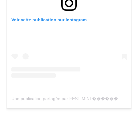
Voir cette publication sur Instagram
Une publication partagée par FESTIMINI ������ ������������������������������������������������������������������������������ ������ (@festimini_rennes)