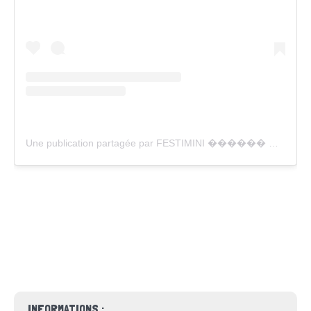
Une publication partagée par FESTIMINI ������ ������������������������������������������������������������������������������ ������ (@festimini_rennes)
INFORMATIONS :